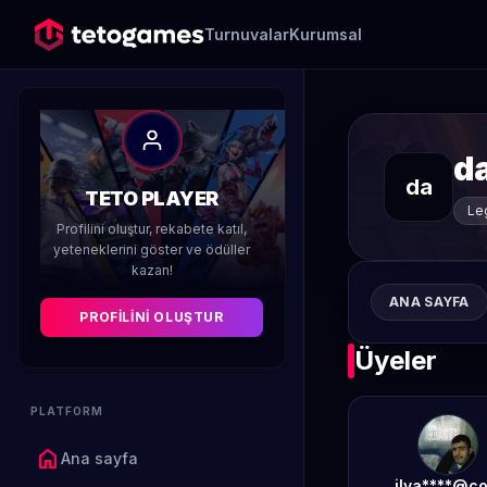
Turnuvalar
Kurumsal
d
da
TETO PLAYER
Le
Profilini oluştur, rekabete katıl,
yeteneklerini göster ve ödüller
kazan!
ANA SAYFA
PROFILINI OLUŞTUR
Üyeler
PLATFORM
home
Ana sayfa
ilya****@c