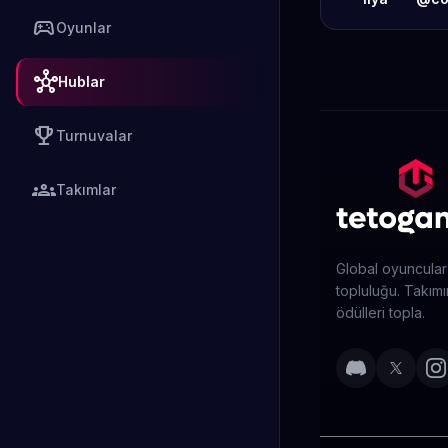
sports_esports
Oyunlar
hub
Hublar
emoji_events
Turnuvalar
groups
Takımlar
Global oyuncular
topluluğu. Takımın
ödülleri topla.