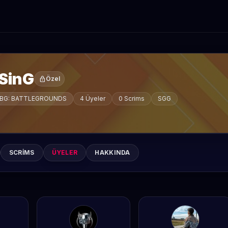
iSinG
lock
Özel
BG: BATTLEGROUNDS
4 Üyeler
0 Scrims
SGG
SCRIMS
ÜYELER
HAKKINDA