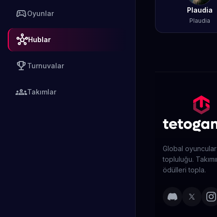
Plaudia
sports_esports
Oyunlar
Plaudia
hub
Hublar
emoji_events
Turnuvalar
groups
Takımlar
Global oyuncular
topluluğu. Takımın
ödülleri topla.