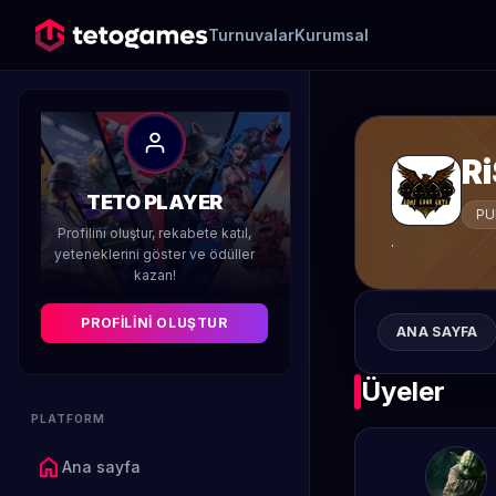
Turnuvalar
Kurumsal
R
TETO PLAYER
PU
Profilini oluştur, rekabete katıl,
.
yeteneklerini göster ve ödüller
kazan!
PROFILINI OLUŞTUR
ANA SAYFA
Üyeler
PLATFORM
home
Ana sayfa