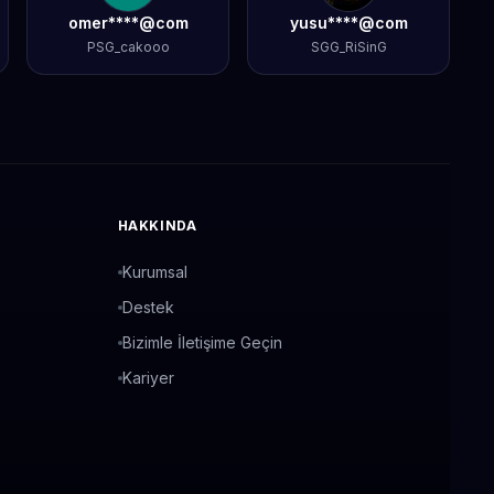
omer****@com
yusu****@com
PSG_cakooo
SGG_RiSinG
HAKKINDA
Kurumsal
Destek
Bizimle İletişime Geçin
Kariyer