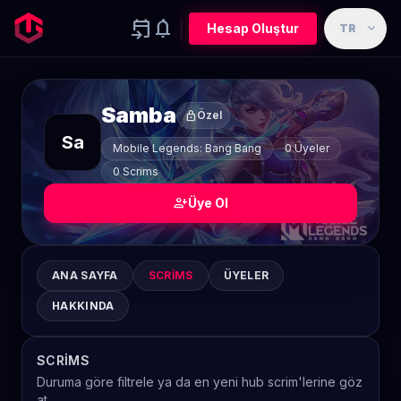
event_upcoming
notifications
expand_more
Hesap Oluştur
TR
Samba
lock
Özel
Sa
Mobile Legends: Bang Bang
0 Üyeler
0 Scrims
person_add
Üye Ol
ANA SAYFA
SCRIMS
ÜYELER
HAKKINDA
SCRIMS
Duruma göre filtrele ya da en yeni hub scrim'lerine göz
at.