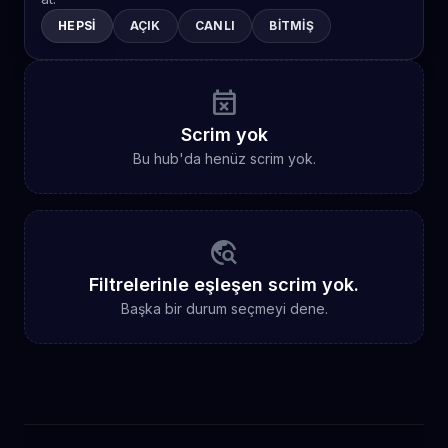
HEPSI
AÇIK
CANLI
BITMIŞ
event_busy
Scrim yok
Bu hub'da henüz scrim yok.
travel_explore
Filtrelerinle eşleşen scrim yok.
Başka bir durum seçmeyi dene.