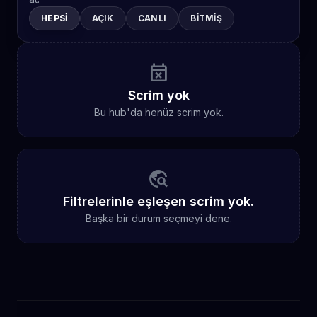
HEPSI
AÇIK
CANLI
BITMIŞ
event_busy
Scrim yok
Bu hub'da henüz scrim yok.
travel_explore
Filtrelerinle eşleşen scrim yok.
Başka bir durum seçmeyi dene.