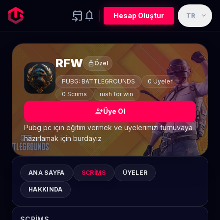
event_upcoming
notifications
expand_more
Hesap Oluştur
TR
RFW
lock
Özel
PUBG: BATTLEGROUNDS
0 Üyeler
0 Scrims
rush for win
person_add
Üye Ol
Pubg pc için eğitim vermek ve üyelerimizi turnuvaya
hazırlamak için burdayız
ANA SAYFA
SCRIMS
ÜYELER
HAKKINDA
SCRIMS