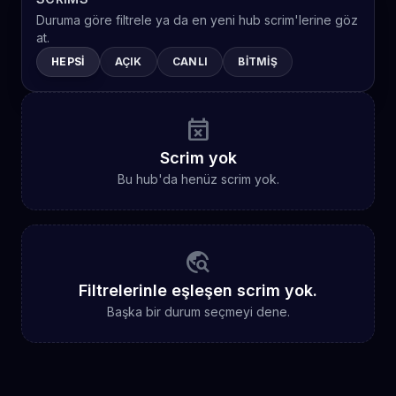
Duruma göre filtrele ya da en yeni hub scrim'lerine göz
at.
HEPSI
AÇIK
CANLI
BITMIŞ
event_busy
Scrim yok
Bu hub'da henüz scrim yok.
travel_explore
Filtrelerinle eşleşen scrim yok.
Başka bir durum seçmeyi dene.