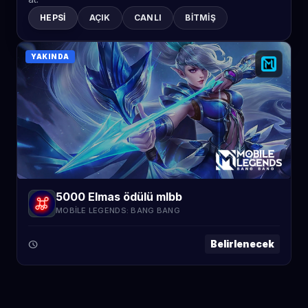
HEPSI
AÇIK
CANLI
BITMIŞ
YAKINDA
5000 Elmas ödülü mlbb
MOBILE LEGENDS: BANG BANG
Belirlenecek
schedule