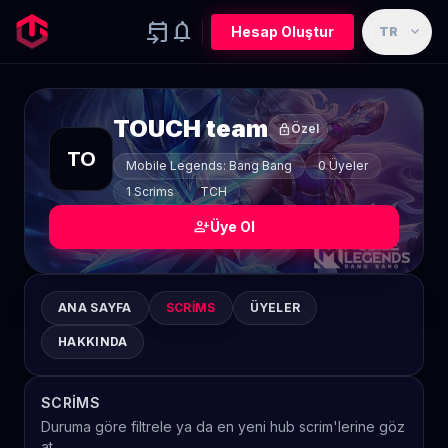
event_upcoming
notifications
expand_more
Hesap Oluştur
TR
TOUCH team
lock
Özel
TO
Mobile Legends: Bang Bang
0 Üyeler
1 Scrims
TCH
person_add
Üye Ol
ANA SAYFA
SCRIMS
ÜYELER
HAKKINDA
SCRIMS
Duruma göre filtrele ya da en yeni hub scrim'lerine göz
at.