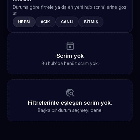
Duruma göre filtrele ya da en yeni hub scrim'lerine göz
at.
HEPSI
AÇIK
CANLI
BITMIŞ
event_busy
Scrim yok
Bu hub'da henüz scrim yok.
travel_explore
Filtrelerinle eşleşen scrim yok.
Başka bir durum seçmeyi dene.