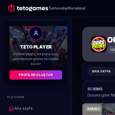
Turnuvalar
Kurumsal
O
TETO PLAYER
VA
Profilini oluştur, rekabete katıl,
yeteneklerini göster ve ödüller
kazan!
ANA SAYFA
PROFILINI OLUŞTUR
SCRIMS
Duruma göre filt
PLATFORM
home
Ana sayfa
KAPALI