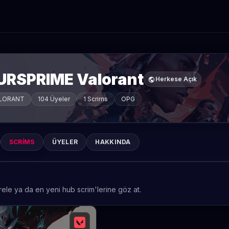
URSPRIME Valorant
public
Herkese Açık
LORANT
104 Üyeler
1 Scrims
OPG
SCRIMS
ÜYELER
HAKKINDA
rele ya da en yeni hub scrim'lerine göz at.