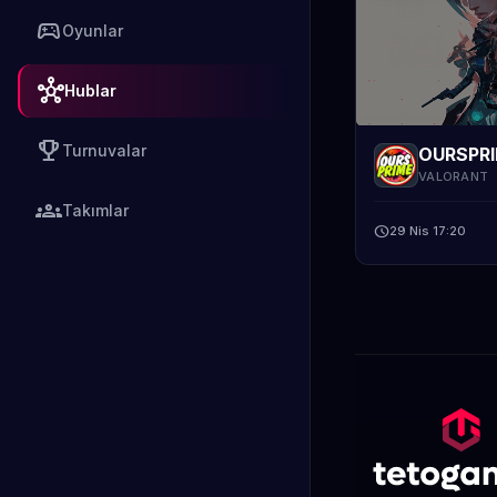
sports_esports
Oyunlar
hub
Hublar
emoji_events
Turnuvalar
OURSPRI
VALORANT
groups
Takımlar
schedule
29 Nis 17:20