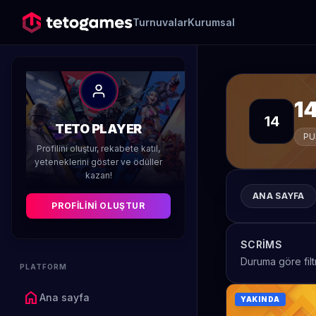
Turnuvalar
Kurumsal
1
14
TETO PLAYER
PU
Profilini oluştur, rekabete katıl,
yeteneklerini göster ve ödüller
kazan!
ANA SAYFA
PROFILINI OLUŞTUR
SCRIMS
Duruma göre filt
PLATFORM
home
Ana sayfa
YAKINDA