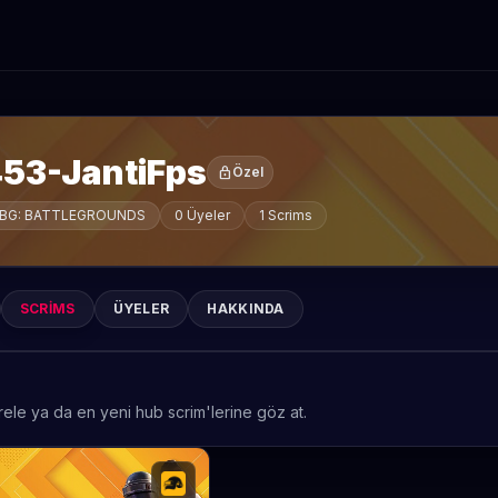
453-JantiFps
lock
Özel
BG: BATTLEGROUNDS
0 Üyeler
1 Scrims
SCRIMS
ÜYELER
HAKKINDA
rele ya da en yeni hub scrim'lerine göz at.