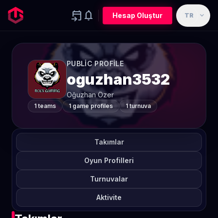
event_upcoming
notifications
expand_more
Hesap Oluştur
TR
PUBLIC PROFILE
oguzhan3532
Oğuzhan Özer
1 teams
1 game profiles
1 turnuva
Takımlar
Oyun Profilleri
Turnuvalar
Aktivite