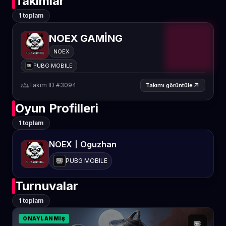
Takımlar
1 toplam
NOEX GAMİNG
NOEX
PUBG MOBILE
groups
Takım ID #3094
arrow_outward
Takımı görüntüle
Oyun Profilleri
1 toplam
NOEX丨Oguzhan
PUBG MOBILE
Turnuvalar
1 toplam
ONAYLANMIŞ