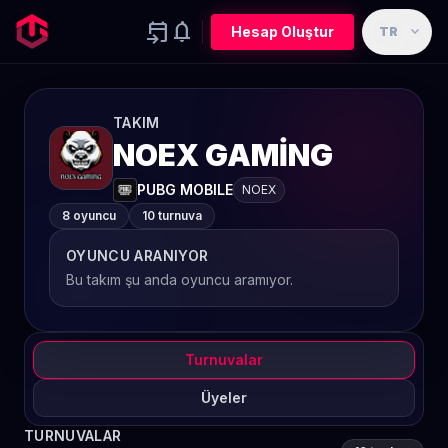
event_upcoming
notifications
expand_more
Hesap Oluştur
TR
TAKIM
NOEX GAMİNG
PUBG MOBILE
NOEX
8 oyuncu
10 turnuva
OYUNCU ARANIYOR
Bu takım şu anda oyuncu aramıyor.
Turnuvalar
Üyeler
TURNUVALAR