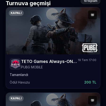
10 toplam
Turnuva geçmişi
KAPALI
19 Tem 17:00
TETO Games Always-ON PUBG Mobile Daily 11
PUBG MOBILE
Tamamlandı
Ödül Havuzu
200 TL
KAPALI