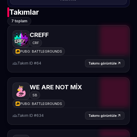
Takımlar
7 toplam
CREFF
CRF
PUBG: BATTLEGROUNDS
groups
Takım ID #64
arrow_outward
Takımı görüntüle
WE ARE NOT MİX
SB
PUBG: BATTLEGROUNDS
groups
Takım ID #634
arrow_outward
Takımı görüntüle