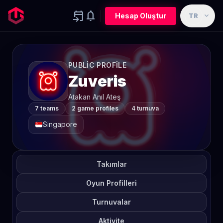
event_upcoming
notifications
expand_more
Hesap Oluştur
TR
PUBLIC PROFILE
Zuveris
Atakan Anıl Ateş
7 teams
2 game profiles
4 turnuva
Singapore
Takımlar
Oyun Profilleri
Turnuvalar
Aktivite