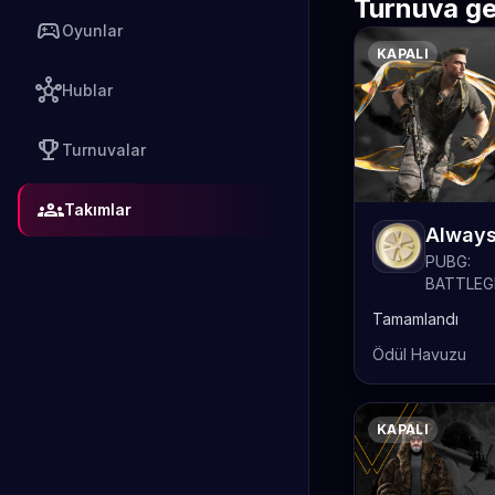
Turnuva ge
sports_esports
Oyunlar
KAPALI
hub
Hublar
emoji_events
Turnuvalar
groups
Takımlar
PUBG:
BATTLE
Tamamlandı
Ödül Havuzu
KAPALI