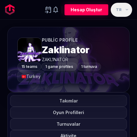
event_upcoming
notifications
expand_more
Hesap Oluştur
TR
PUBLIC PROFILE
Zaklinator
ZAKL1NATOR
15 teams
1 game profiles
1 turnuva
Turkey
Takımlar
Oyun Profilleri
Turnuvalar
Aktivite