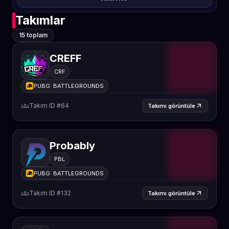
Takımlar
15 toplam
CREFF
CRF
PUBG: BATTLEGROUNDS
groups
Takım ID #64
arrow_outward
Takımı görüntüle
Probably
PBL
PUBG: BATTLEGROUNDS
groups
Takım ID #132
arrow_outward
Takımı görüntüle