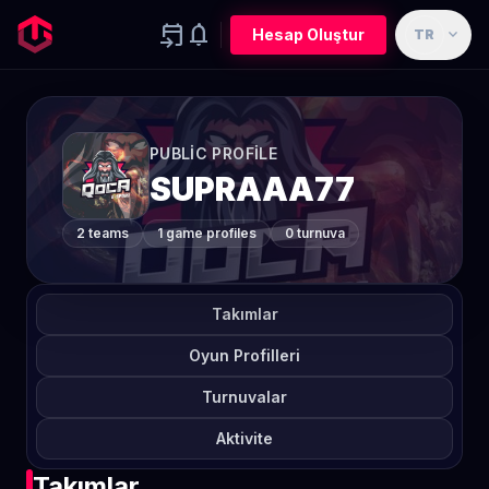
event_upcoming
notifications
expand_more
Hesap Oluştur
TR
PUBLIC PROFILE
SUPRAAA77
2 teams
1 game profiles
0 turnuva
Takımlar
Oyun Profilleri
Turnuvalar
Aktivite
Takımlar