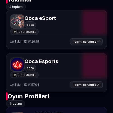
2 toplam
Qoca eSport
qoca
PUBG MOBILE
groups
Takım ID #12638
arrow_outward
Takımı görüntüle
Qoca Esports
qoca
PUBG MOBILE
groups
Takım ID #15704
arrow_outward
Takımı görüntüle
Oyun Profilleri
1 toplam