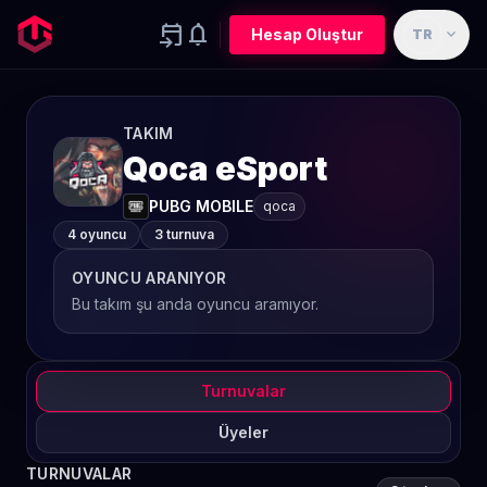
event_upcoming
notifications
expand_more
Hesap Oluştur
TR
TAKIM
Qoca eSport
PUBG MOBILE
qoca
4 oyuncu
3 turnuva
OYUNCU ARANIYOR
Bu takım şu anda oyuncu aramıyor.
Turnuvalar
Üyeler
TURNUVALAR