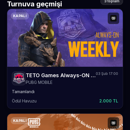
3 toplam
Turnuva geçmişi
KAPALI
03 Şub 17:00
TETO Games Always-ON PUBG Mobile Weekly 62
PUBG MOBILE
Tamamlandı
Ödül Havuzu
2.000 TL
KAPALI