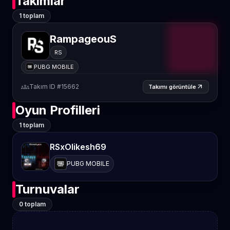
Takımlar
1 toplam
RampageouS
RS
PUBG MOBILE
groups
Takım ID #15662
arrow_outward
Takımı görüntüle
Oyun Profilleri
1 toplam
RSxOlikesh69
PUBG MOBILE
Turnuvalar
0 toplam