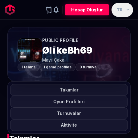
event_upcoming
notifications
expand_more
Hesap Oluştur
TR
PUBLIC PROFILE
Ølīkeßh69
Mayıl Çaka
1 teams
1 game profiles
0 turnuva
Takımlar
Oyun Profilleri
Turnuvalar
Aktivite