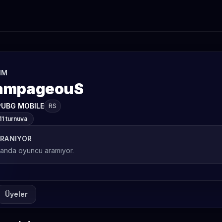
IM
ampageouS
PUBG MOBILE
RS
11 turnuva
RANIYOR
 anda oyuncu aramıyor.
Üyeler