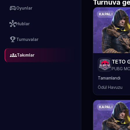
Turnuva ge
sports_esports
Oyunlar
KAPALI
hub
Hublar
emoji_events
Turnuvalar
groups
Takımlar
PUBG MO
Tamamlandı
Ödül Havuzu
KAPALI