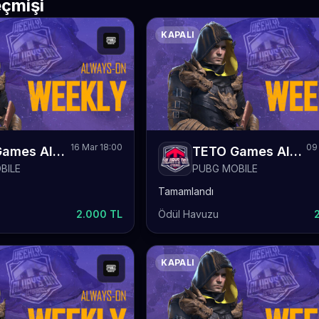
çmişi
KAPALI
16 Mar 18:00
09
TETO Games Always-ON PUBG Mobile Weekly 68
TETO Games Always-ON PUBG Mobile Weekly 67
BILE
PUBG MOBILE
Tamamlandı
2.000 TL
Ödül Havuzu
KAPALI