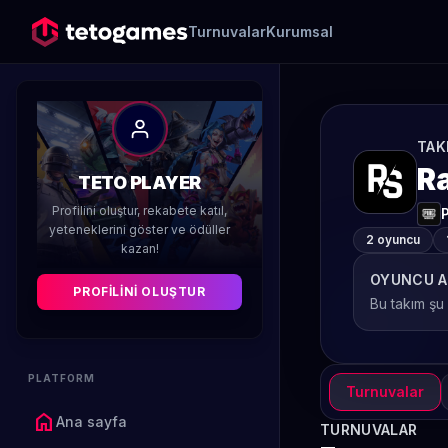
Turnuvalar
Kurumsal
TAK
R
TETO PLAYER
Profilini oluştur, rekabete katıl,
yeteneklerini göster ve ödüller
2 oyuncu
kazan!
OYUNCU A
PROFILINI OLUŞTUR
Bu takım şu
PLATFORM
Turnuvalar
home
Ana sayfa
TURNUVALAR