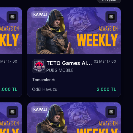
KAPALI
 Mar 17:00
02 Mar 17:00
TETO Games Always-ON PUBG Mobile Weekly 66
PUBG MOBILE
Tamamlandı
2.000 TL
Ödül Havuzu
2.000 TL
KAPALI