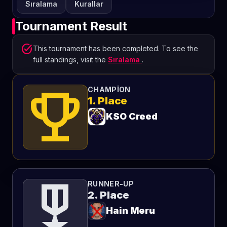
Sıralama
Kurallar
Tournament Result
task_alt
This tournament has been completed. To see the
full standings, visit the
Sıralama
.
emoji_events
CHAMPION
1. Place
KSO Creed
military_tech
RUNNER-UP
2. Place
Hain Meru