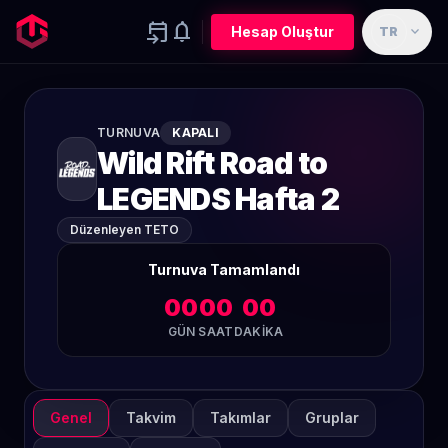
event_upcoming
notifications
expand_more
Hesap Oluştur
TR
TURNUVA
KAPALI
Wild Rift Road to
LEGENDS Hafta 2
Düzenleyen TETO
Turnuva Tamamlandı
00
00
00
GÜN
SAAT
DAKIKA
Genel
Takvim
Takımlar
Gruplar