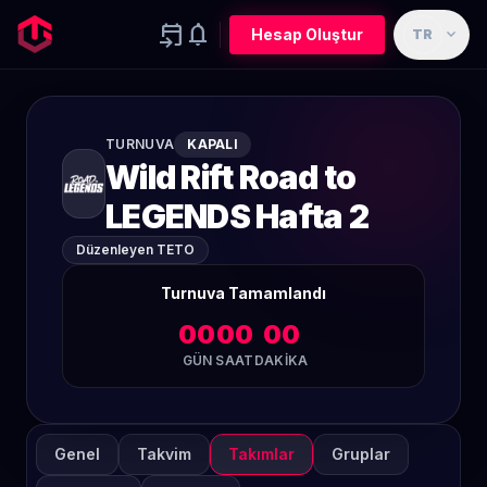
event_upcoming
notifications
expand_more
Hesap Oluştur
TR
TURNUVA
KAPALI
Wild Rift Road to
LEGENDS Hafta 2
Düzenleyen TETO
Turnuva Tamamlandı
00
00
00
GÜN
SAAT
DAKIKA
Genel
Takvim
Takımlar
Gruplar