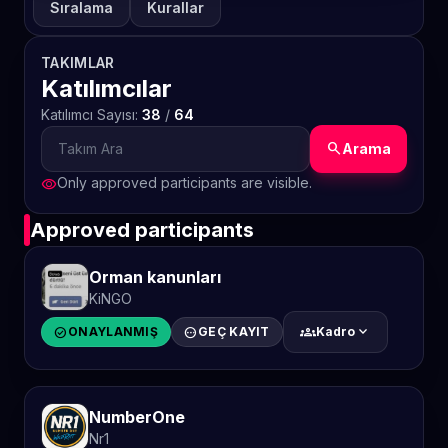
Sıralama
Kurallar
TAKIMLAR
Katılımcılar
Katılımcı Sayısı:
38
/
64
search
Arama
Only approved participants are visible.
visibility
Approved participants
Orman kanunları
KiNGO
groups
expand_more
check_circle
ONAYLANMIŞ
pending
GEÇ KAYIT
Kadro
NumberOne
Nr1