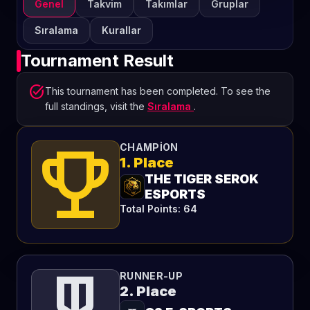
Genel
Takvim
Takımlar
Gruplar
Sıralama
Kurallar
Tournament Result
task_alt
This tournament has been completed. To see the
full standings, visit the
Sıralama
.
emoji_events
CHAMPION
1. Place
THE TIGER SEROK
ESPORTS
Total Points: 64
RUNNER-UP
2. Place