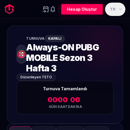
event_upcoming
notifications
expand_more
Hesap Oluştur
TR
TURNUVA
KAPALI
Always-ON PUBG
MOBILE Sezon 3
Hafta 3
Düzenleyen TETO
Turnuva Tamamlandı
00
00
00
GÜN
SAAT
DAKIKA