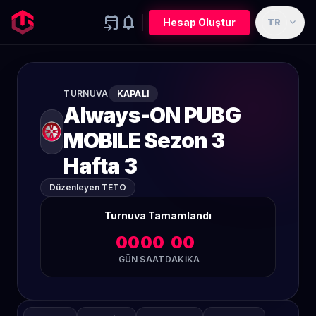
event_upcoming
notifications
expand_more
Hesap Oluştur
TR
TURNUVA
KAPALI
Always-ON PUBG
MOBILE Sezon 3
Hafta 3
Düzenleyen TETO
Turnuva Tamamlandı
00
00
00
GÜN
SAAT
DAKIKA