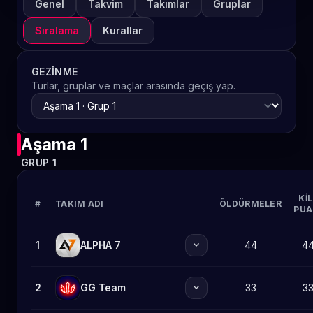
Genel
Takvim
Takımlar
Gruplar
Sıralama
Kurallar
GEZINME
Turlar, gruplar ve maçlar arasında geçiş yap.
Aşama 1
GRUP 1
KIL
#
TAKIM ADI
ÖLDÜRMELER
PUA
expand_more
1
ALPHA 7
44
4
expand_more
2
GG Team
33
3