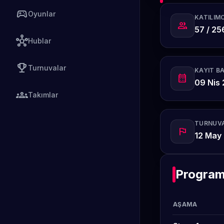
sports_esports
Oyunlar
KATILIMC
group
57 / 25
hub
Hublar
emoji_events
Turnuvalar
KAYIT B
calendar_month
09 Nis 
groups
Takımlar
TURNUVA
flag
12 May
Progra
AŞAMA