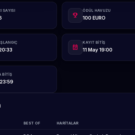
I SAYISI
ÖDÜL HAVUZU
emoji_events
6
100 EURO
AŞLANGIÇ
KAYIT BITIŞ
event_available
20:33
11 May 19:00
 BITIŞ
 23:59
m
BEST OF
HARITALAR