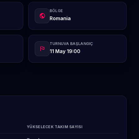
BÖLGE
public
Romania
TURNUVA BAŞLANGIÇ
flag
11 May 19:00
YÜKSELECEK TAKIM SAYISI