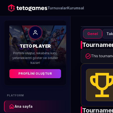
Turnuvalar
Kurumsal
Genel
Tak
TURN
A
Tournamen
TETO PLAYER
S
Profilini oluştur, rekabete katıl,
task_alt
This tourname
yeteneklerini göster ve ödüller
kazan!
Düzenleyen 
emoji_even
PROFILINI OLUŞTUR
PLATFORM
home
Ana sayfa
Tournamen