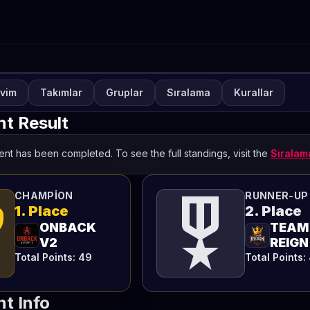
vim
Takımlar
Gruplar
Sıralama
Kurallar
UVA
KAPALI
lways-ON România Sezonu
t Result
ăptămâna 4
nt has been completed. To see the full standings, visit the
Sırala
TETO
ts
military_tech
CHAMPION
RUNNER-UP
1. Place
2. Place
ONBACK
TEAM
V2
REIGN
Total Points: 49
Total Points:
t Info