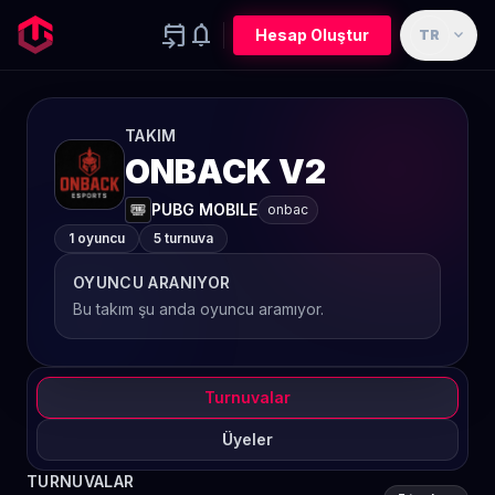
event_upcoming
notifications
expand_more
Hesap Oluştur
TR
TAKIM
ONBACK V2
PUBG MOBILE
onbac
1 oyuncu
5 turnuva
OYUNCU ARANIYOR
Bu takım şu anda oyuncu aramıyor.
Turnuvalar
Üyeler
TURNUVALAR