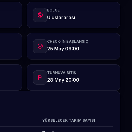
BÖLGE
public
Uluslararası
CHECK-IN BAŞLANGIÇ
check_circle
25 May 09:00
TURNUVA BITIŞ
flag
28 May 20:00
YÜKSELECEK TAKIM SAYISI