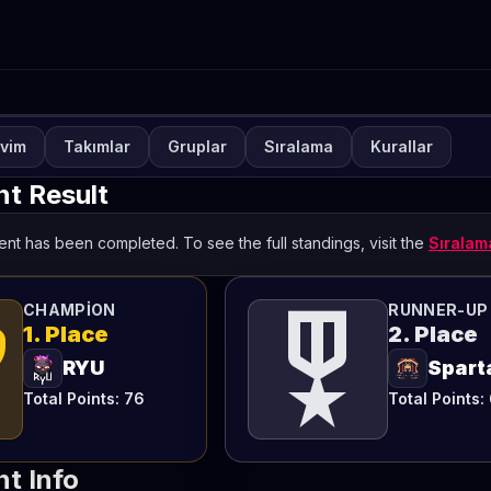
vim
Takımlar
Gruplar
Sıralama
Kurallar
UVA
KAPALI
ETO Games Always-ON PU
t Result
nthly 1
nt has been completed. To see the full standings, visit the
Sırala
TETO
ts
military_tech
CHAMPION
RUNNER-UP
1. Place
2. Place
RYU
Spart
Total Points: 76
Total Points:
t Info