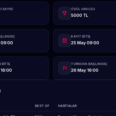
I SAYISI
ÖDÜL HAVUZU
emoji_events
5000 TL
AŞLANGIÇ
KAYIT BITIŞ
event_available
 09:00
25 May 09:00
 BITIŞ
TURNUVA BAŞLANGIÇ
flag
 16:00
26 May 16:00
m
BEST OF
HARITALAR