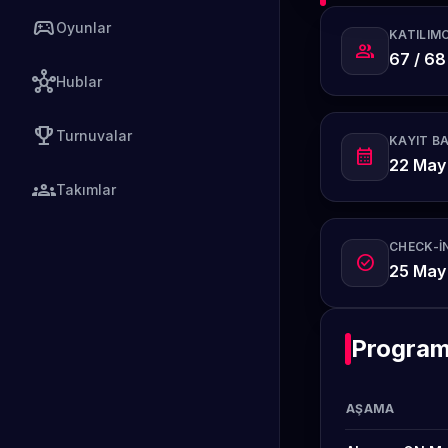
sports_esports
Oyunlar
KATILIMC
group
67 / 68
hub
Hublar
emoji_events
Turnuvalar
KAYIT B
calendar_month
22 May
groups
Takımlar
CHECK-IN
check_circle
25 May
Progra
AŞAMA