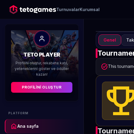
Turnuvalar
Kurumsal
Genel
Tak
TURN
T
Tournamen
TETO PLAYER
Mo
Profilini oluştur, rekabete katıl,
task_alt
This tourname
yeteneklerini göster ve ödüller
kazan!
Düzenleyen 
emoji_even
PROFILINI OLUŞTUR
PLATFORM
home
Ana sayfa
Tournamen