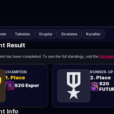
vim
Takımlar
Gruplar
Sıralama
Kurallar
NUVA
KAPALI
lways-ON VALORANT Sezo
t Result
TETO
nt has been completed. To see the full standings, visit the
Sırala
ts
military_tech
CHAMPION
RUNNER-UP
1. Place
2. Place
S2G
S2G Espor
FUTU
t Info