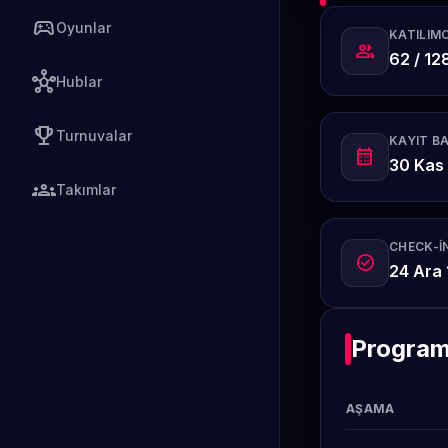
sports_esports
Oyunlar
KATILIMC
group
62 / 12
hub
Hublar
emoji_events
Turnuvalar
KAYIT B
calendar_month
30 Kas
groups
Takımlar
CHECK-IN
check_circle
24 Ara 
Progra
AŞAMA