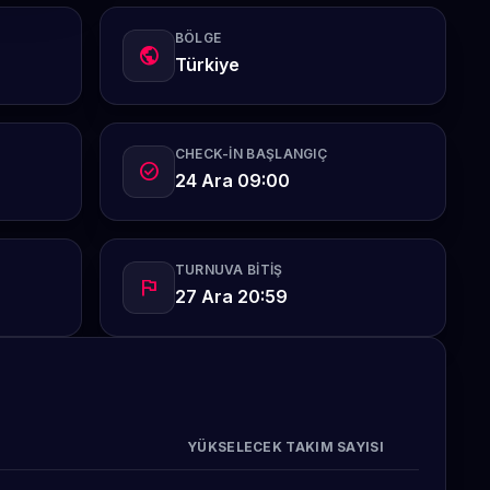
BÖLGE
public
Türkiye
CHECK-IN BAŞLANGIÇ
check_circle
24 Ara 09:00
TURNUVA BITIŞ
flag
27 Ara 20:59
YÜKSELECEK TAKIM SAYISI