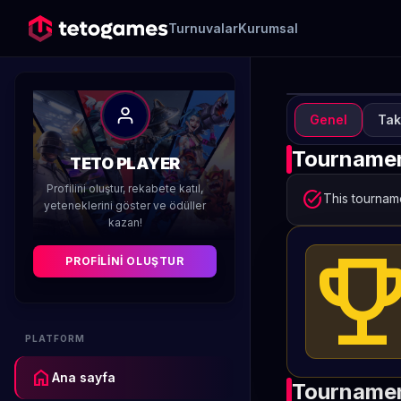
Turnuvalar
Kurumsal
Genel
Tak
TUR
A
Tournamen
TETO PLAYER
Profilini oluştur, rekabete katıl,
Düzenleyen 
task_alt
This tourname
yeteneklerini göster ve ödüller
kazan!
emoji_even
PROFILINI OLUŞTUR
PLATFORM
home
Ana sayfa
Tournamen