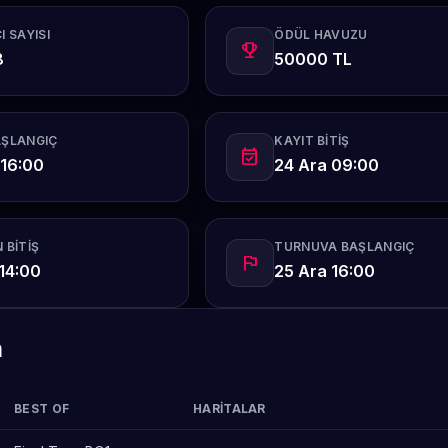
I SAYISI
ÖDÜL HAVUZU
emoji_events
8
50000 TL
AŞLANGIÇ
KAYIT BITIŞ
event_available
 16:00
24 Ara 09:00
 BITIŞ
TURNUVA BAŞLANGIÇ
flag
14:00
25 Ara 16:00
m
BEST OF
HARITALAR