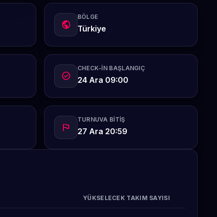
BÖLGE
public
Türkiye
CHECK-IN BAŞLANGIÇ
check_circle
24 Ara 09:00
TURNUVA BITIŞ
flag
27 Ara 20:59
YÜKSELECEK TAKIM SAYISI