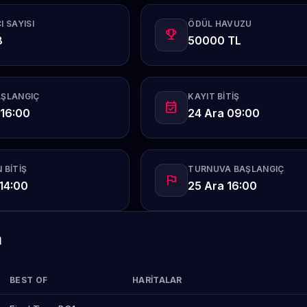
I SAYISI
ÖDÜL HAVUZU
emoji_events
8
50000 TL
AŞLANGIÇ
KAYIT BITIŞ
event_available
 16:00
24 Ara 09:00
 BITIŞ
TURNUVA BAŞLANGIÇ
flag
14:00
25 Ara 16:00
m
BEST OF
HARITALAR