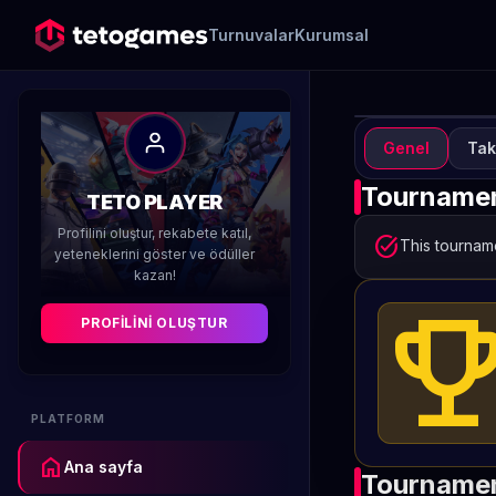
Turnuvalar
Kurumsal
Genel
Tak
TUR
A
Tournamen
TETO PLAYER
Profilini oluştur, rekabete katıl,
Düzenleyen 
task_alt
This tourname
yeteneklerini göster ve ödüller
kazan!
emoji_even
PROFILINI OLUŞTUR
PLATFORM
home
Ana sayfa
Tournamen