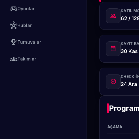
sports_esports
Oyunlar
KATILIMC
group
62 / 12
hub
Hublar
emoji_events
Turnuvalar
KAYIT B
calendar_month
30 Kas
groups
Takımlar
CHECK-IN
check_circle
24 Ara 
Progra
AŞAMA