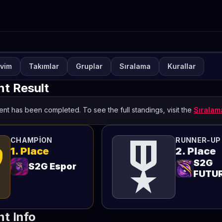
vim
Takımlar
Gruplar
Sıralama
Kurallar
NUVA
KAPALI
lways-ON VALORANT Sezo
t Result
TETO
nt has been completed. To see the full standings, visit the
Sırala
ts
military_tech
CHAMPION
RUNNER-UP
1. Place
2. Place
S2G
S2G Espor
FUTU
t Info