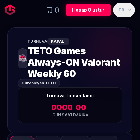
event_upcoming
notifications
expand_more
Hesap Oluştur
TR
TURNUVA
KAPALI
TETO Games
Always-ON Valorant
Weekly 60
Düzenleyen TETO
Turnuva Tamamlandı
00
00
00
GÜN
SAAT
DAKIKA