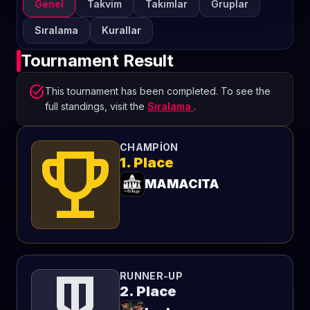
Genel
Takvim
Takımlar
Gruplar
Sıralama
Kurallar
Tournament Result
task_alt
This tournament has been completed. To see the
full standings, visit the
Sıralama
.
emoji_events
CHAMPION
1. Place
MAMACITA
RUNNER-UP
2. Place