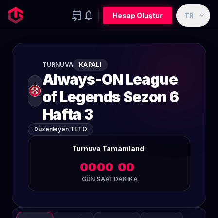
event_upcoming
notifications
expand_more
Hesap Oluştur
TR
TURNUVA
KAPALI
Always-ON League
of Legends Sezon 6
Hafta 3
Düzenleyen TETO
Turnuva Tamamlandı
00
00
00
GÜN
SAAT
DAKIKA