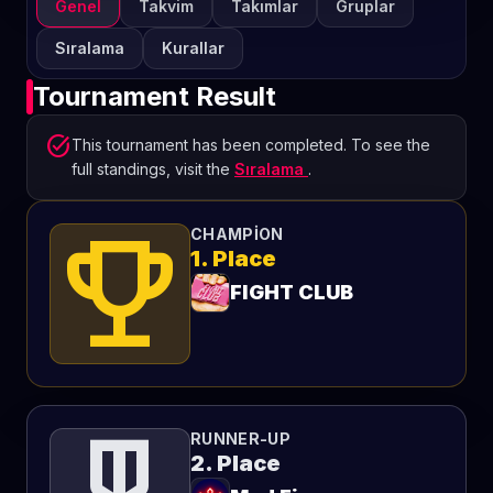
Genel
Takvim
Takımlar
Gruplar
Sıralama
Kurallar
Tournament Result
task_alt
This tournament has been completed. To see the
full standings, visit the
Sıralama
.
emoji_events
CHAMPION
1. Place
FlGHT CLUB
RUNNER-UP
2. Place