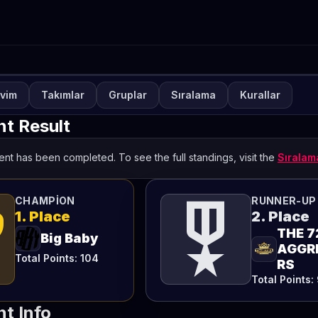
vim
Takımlar
Gruplar
Sıralama
Kurallar
NUVA
KAPALI
lways-ON Polska Sezon 2
t Result
iesięcznik
nt has been completed. To see the full standings, visit the
Sırala
TETO
ts
military_tech
CHAMPION
RUNNER-UP
1. Place
2. Place
THE 7
Big Baby
AGGR
Total Points: 104
RS
Total Points:
t Info