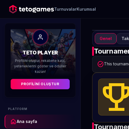
Turnuvalar
Kurumsal
Genel
Tak
TUR
A
Tournamen
TETO PLAYER
M
Profilini oluştur, rekabete katıl,
task_alt
This tourname
yeteneklerini göster ve ödüller
kazan!
Düzenleyen 
emoji_even
PROFILINI OLUŞTUR
PLATFORM
home
Ana sayfa
Tournamen