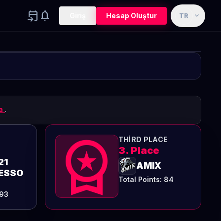
event_upcoming
notifications
expand_more
Giriş
Hesap Oluştur
TR
Turnuva
Tamamlandı
00
00
00
ma
.
GÜN
SAAT
DAKIKA
workspace_premium
THIRD PLACE
3. Place
21
AMIX
ESSO
Total Points: 84
 93