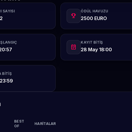
I SAYISI
ÖDÜL HAVUZU
emoji_events
12
2500 EURO
AŞLANGIÇ
KAYIT BITIŞ
event_available
20:57
28 May 18:00
 BITIŞ
 23:59
m
BEST
HARITALAR
OF