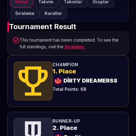
Genel
Takvim
Takımlar
Gruplar
Sıralama
Kurallar
Tournament Result
task_alt
This tournament has been completed. To see the
full standings, visit the
Sıralama
.
emoji_events
CHAMPION
1. Place
DİRTY DREAMERSS
Total Points: 68
RUNNER-UP
2. Place