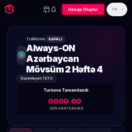
event_upcoming
notifications
expand_more
Hesap Oluştur
TR
TURNUVA
KAPALI
Always-ON
Azərbaycan
Mövsüm 2 Həftə 4
Düzenleyen TETO
Turnuva Tamamlandı
00
00
00
GÜN
SAAT
DAKIKA