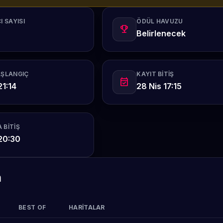
I SAYISI
ÖDÜL HAVUZU
emoji_events
Belirlenecek
AŞLANGIÇ
KAYIT BITIŞ
event_available
21:14
28 Nis 17:15
 BITIŞ
20:30
m
BEST OF
HARITALAR