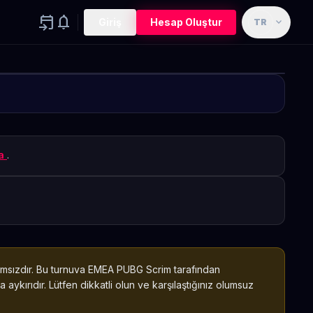
event_upcoming
notifications
expand_more
Giriş
Hesap Oluştur
TR
dı
ma
.
ğımsızdır. Bu turnuva EMEA PUBG Scrim tarafından
 aykırıdır. Lütfen dikkatli olun ve karşılaştığınız olumsuz