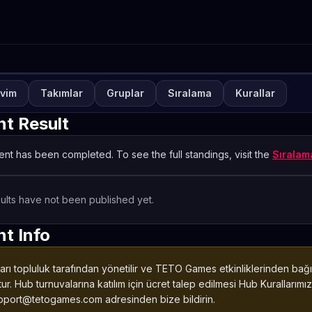
vim
Takımlar
Gruplar
Sıralama
Kurallar
NUVA
KAPALI
Turnuva Tamamlan
MEA PUBG Scrim
t Result
00
00
00
EMEA
nt has been completed. To see the full standings, visit the
Sırala
GÜN
SAAT
DAKIKA
ults have not been published yet.
t Info
arı topluluk tarafından yönetilir ve TETO Games etkinliklerinden ba
ur. Hub turnuvalarına katılım için ücret talep edilmesi Hub Kurallarımıza
pport@tetogames.com adresinden bize bildirin.