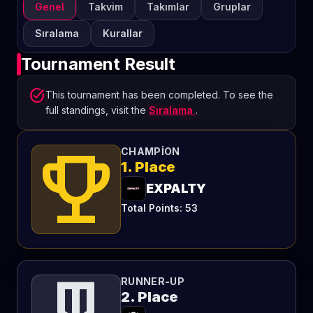
Genel
Takvim
Takımlar
Gruplar
Sıralama
Kurallar
Tournament Result
task_alt
This tournament has been completed. To see the
full standings, visit the
Sıralama
.
emoji_events
CHAMPION
1. Place
EXPALTY
Total Points: 53
RUNNER-UP
2. Place