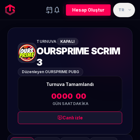
event_upcoming
notifications
expand_more
Hesap Oluştur
TR
TURNUVA
KAPALI
OURSPRIME SCRIM
3
Düzenleyen OURSPRIME PUBG
Turnuva Tamamlandı
00
00
00
GÜN
SAAT
DAKIKA
live_tv
Canlı izle