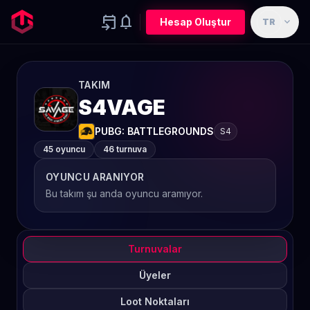
event_upcoming
notifications
expand_more
Hesap Oluştur
TR
TAKIM
S4VAGE
PUBG: BATTLEGROUNDS
S4
45 oyuncu
46 turnuva
OYUNCU ARANIYOR
Bu takım şu anda oyuncu aramıyor.
Turnuvalar
Üyeler
Loot Noktaları