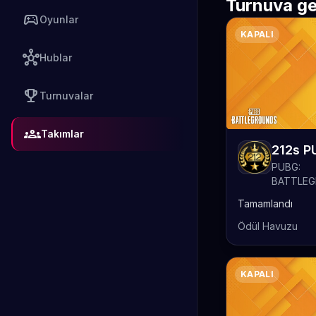
Turnuva ge
sports_esports
Oyunlar
KAPALI
hub
Hublar
emoji_events
Turnuvalar
groups
Takımlar
PUBG:
BATTLE
Tamamlandı
Ödül Havuzu
KAPALI