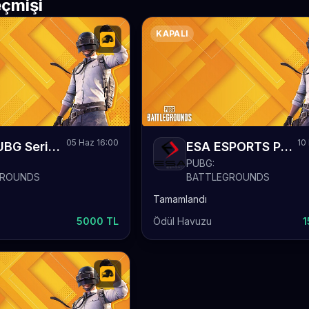
çmişi
KAPALI
05 Haz 16:00
10
212s PUBG Series Season 1
ESA ESPORTS PUBG CUP
PUBG:
GROUNDS
BATTLEGROUNDS
Tamamlandı
5000 TL
Ödül Havuzu
1