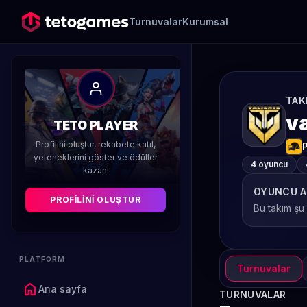
Turnuvalar
Kurumsal
TAK
v
TETO PLAYER
Profilini oluştur, rekabete katıl,
yeteneklerini göster ve ödüller
4 oyuncu
kazan!
OYUNCU A
PROFILINI OLUŞTUR
Bu takım şu
PLATFORM
Turnuvalar
home
Ana sayfa
TURNUVALAR