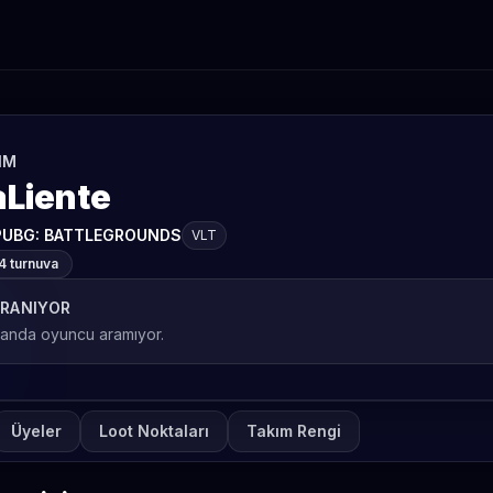
IM
aLiente
PUBG: BATTLEGROUNDS
VLT
4 turnuva
RANIYOR
 anda oyuncu aramıyor.
Üyeler
Loot Noktaları
Takım Rengi