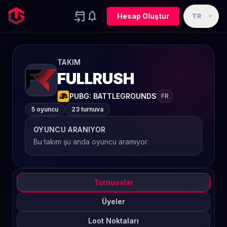
event_upcoming
notifications
expand_more
Hesap Oluştur
TR
TAKIM
FULLRUSH
PUBG: BATTLEGROUNDS
FR
5 oyuncu
23 turnuva
OYUNCU ARANIYOR
Bu takım şu anda oyuncu aramıyor.
Turnuvalar
Üyeler
Loot Noktaları