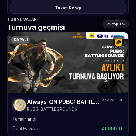
Takım Rengi
TURNUVALAR
23 toplam
Turnuva geçmişi
KAPALI
27 Ara 16:00
Always-ON PUBG: BATTLEGROUNDS Sezon 6 Aylık
PUBG: BATTLEGROUNDS
Tamamlandı
Ödül Havuzu
40000 TL