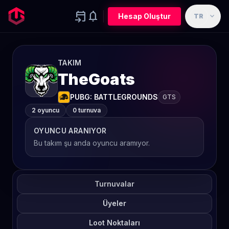
event_upcoming
notifications
expand_more
Hesap Oluştur
TR
TAKIM
TheGoats
PUBG: BATTLEGROUNDS
GTS
2 oyuncu
0 turnuva
OYUNCU ARANIYOR
Bu takım şu anda oyuncu aramıyor.
Turnuvalar
Üyeler
Loot Noktaları