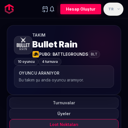
event_upcoming
notifications
expand_more
Hesap Oluştur
TR
TAKIM
Bullet Rain
PUBG: BATTLEGROUNDS
BLT
10 oyuncu
4 turnuva
OYUNCU ARANIYOR
Bu takım şu anda oyuncu aramıyor.
Turnuvalar
Üyeler
Loot Noktaları