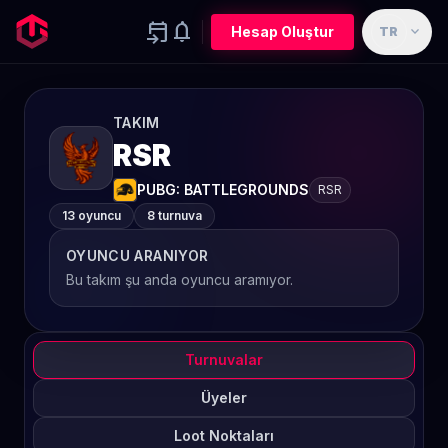
event_upcoming
notifications
expand_more
Hesap Oluştur
TR
TAKIM
RSR
PUBG: BATTLEGROUNDS
RSR
13 oyuncu
8 turnuva
OYUNCU ARANIYOR
Bu takım şu anda oyuncu aramıyor.
Turnuvalar
Üyeler
Loot Noktaları