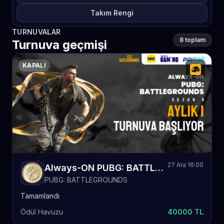
Takım Rengi
TURNUVALAR
8 toplam
Turnuva geçmişi
KAPALI
27 Ara 16:00
Always-ON PUBG: BATTLEGROUNDS Sezon 6 Aylık
PUBG: BATTLEGROUNDS
Tamamlandı
Ödül Havuzu
40000 TL