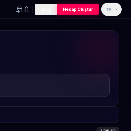
event_upcoming
notifications
expand_more
Giriş
Hesap Oluştur
TR
2 toplam