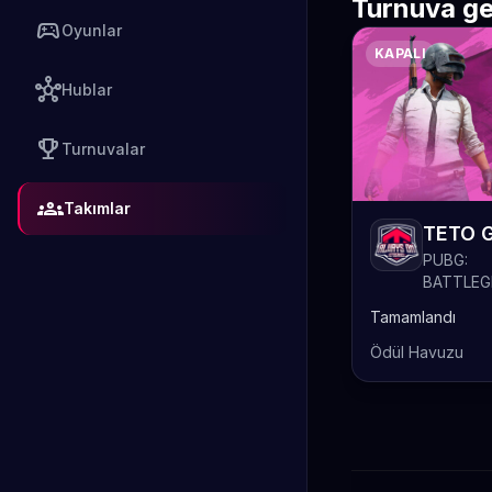
Turnuva ge
sports_esports
Oyunlar
KAPALI
hub
Hublar
emoji_events
Turnuvalar
groups
Takımlar
PUBG:
BATTLE
Tamamlandı
Ödül Havuzu