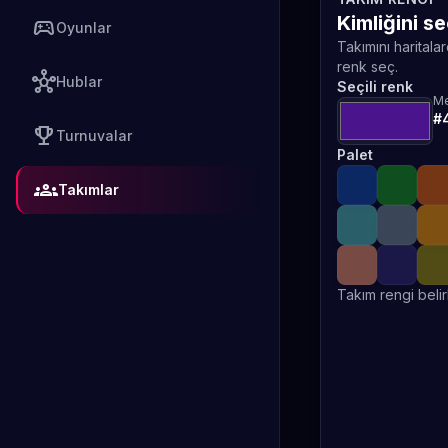
Kimliğini s
sports_esports
Oyunlar
Takımını haritala
renk seç.
hub
Hublar
Seçili renk
Me
#
emoji_events
Turnuvalar
Palet
groups
Takımlar
Takım rengi belir