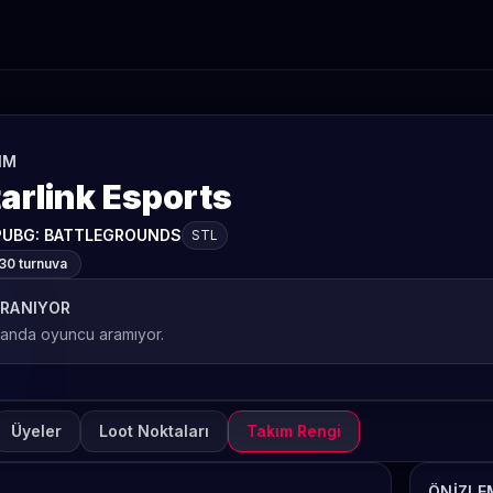
IM
arlink Esports
PUBG: BATTLEGROUNDS
STL
30 turnuva
RANIYOR
 anda oyuncu aramıyor.
Üyeler
Loot Noktaları
Takım Rengi
ÖNIZLE