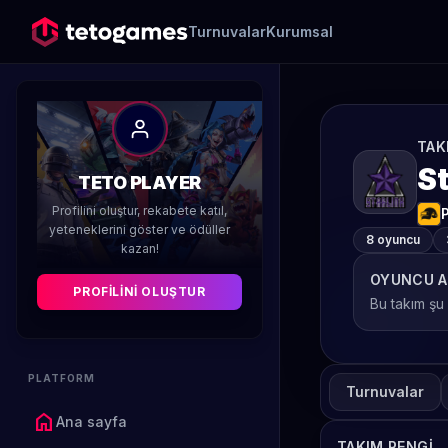
Turnuvalar
Kurumsal
TAK
St
TETO PLAYER
Profilini oluştur, rekabete katıl,
yeteneklerini göster ve ödüller
8 oyuncu
kazan!
OYUNCU A
PROFILINI OLUŞTUR
Bu takım şu
PLATFORM
Turnuvalar
home
Ana sayfa
TAKIM RENGI