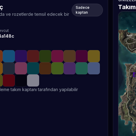
eç
Takım
Sadece
kaptan
rda ve rozetlerde temsil edecek bir
vcut
4a148c
leme takım kaptanı tarafından yapılabilir