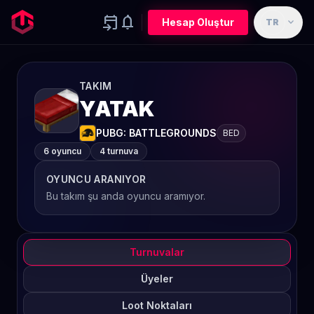
event_upcoming
notifications
expand_more
Hesap Oluştur
TR
TAKIM
YATAK
PUBG: BATTLEGROUNDS
BED
6 oyuncu
4 turnuva
OYUNCU ARANIYOR
Bu takım şu anda oyuncu aramıyor.
Turnuvalar
Üyeler
Loot Noktaları