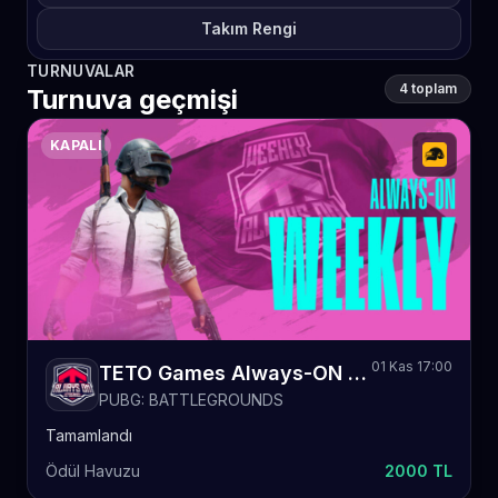
Takım Rengi
TURNUVALAR
4 toplam
Turnuva geçmişi
KAPALI
01 Kas 17:00
TETO Games Always-ON PUBG Weekly 57
PUBG: BATTLEGROUNDS
Tamamlandı
Ödül Havuzu
2000 TL