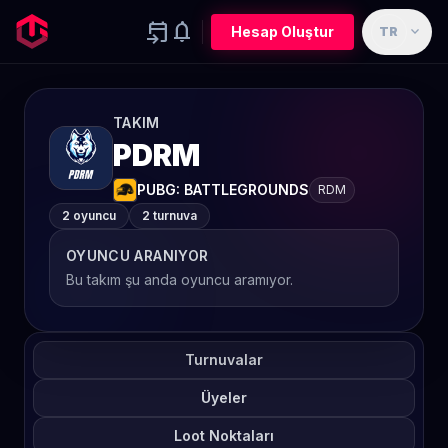
event_upcoming
notifications
expand_more
Hesap Oluştur
TR
TAKIM
PDRM
PUBG: BATTLEGROUNDS
RDM
2 oyuncu
2 turnuva
OYUNCU ARANIYOR
Bu takım şu anda oyuncu aramıyor.
Turnuvalar
Üyeler
Loot Noktaları