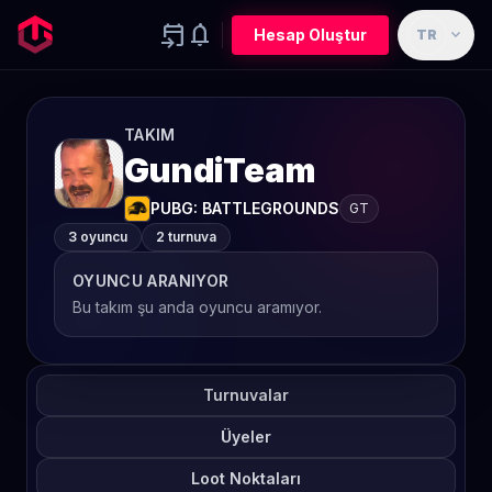
event_upcoming
notifications
expand_more
Hesap Oluştur
TR
TAKIM
GundiTeam
PUBG: BATTLEGROUNDS
GT
3 oyuncu
2 turnuva
OYUNCU ARANIYOR
Bu takım şu anda oyuncu aramıyor.
Turnuvalar
Üyeler
Loot Noktaları