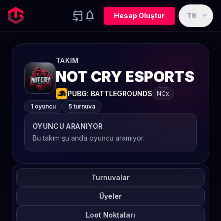
event_upcoming
notifications
expand_more
Hesap Oluştur
TR
TAKIM
NOT CRY ESPORTS
PUBG: BATTLEGROUNDS
NCx
1 oyuncu
5 turnuva
OYUNCU ARANIYOR
Bu takım şu anda oyuncu aramıyor.
Turnuvalar
Üyeler
Loot Noktaları