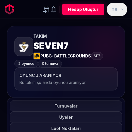
event_upcoming
notifications
expand_more
Hesap Oluştur
TR
TAKIM
SEVEN7
PUBG: BATTLEGROUNDS
SE7
2 oyuncu
0 turnuva
OYUNCU ARANIYOR
Bu takım şu anda oyuncu aramıyor.
Turnuvalar
Üyeler
Loot Noktaları