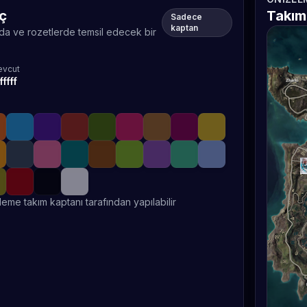
eç
Takım
Sadece
kaptan
rda ve rozetlerde temsil edecek bir
vcut
fffff
leme takım kaptanı tarafından yapılabilir