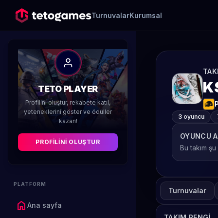
Turnuvalar
Kurumsal
TAK
K
TETO PLAYER
Profilini oluştur, rekabete katıl,
yeteneklerini göster ve ödüller
3 oyuncu
kazan!
OYUNCU A
PROFILINI OLUŞTUR
Bu takım şu
PLATFORM
Turnuvalar
home
Ana sayfa
TAKIM RENGI