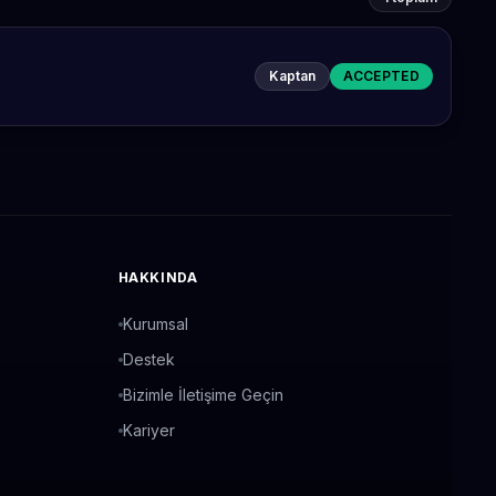
Kaptan
ACCEPTED
HAKKINDA
Kurumsal
Destek
Bizimle İletişime Geçin
Kariyer