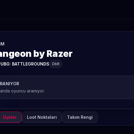
IM
angeon by Razer
PUBG: BATTLEGROUNDS
DbR
RANIYOR
 anda oyuncu aramıyor.
Üyeler
Loot Noktaları
Takım Rengi