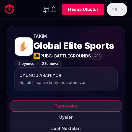
event_upcoming
notifications
expand_more
Hesap Oluştur
TR
TAKIM
Global Elite Sports
PUBG: BATTLEGROUNDS
GES
2 oyuncu
2 turnuva
OYUNCU ARANIYOR
Bu takım şu anda oyuncu aramıyor.
Turnuvalar
Üyeler
Loot Noktaları