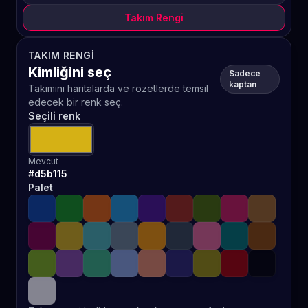
Takım Rengi
TAKIM RENGI
Kimliğini seç
Sadece
kaptan
Takımını haritalarda ve rozetlerde temsil
edecek bir renk seç.
Seçili renk
Mevcut
#d5b115
Palet