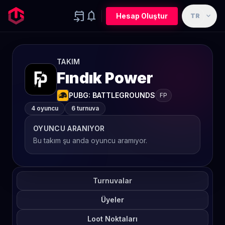
event_upcoming
notifications
expand_more
Hesap Oluştur
TR
TAKIM
Fındık Power
PUBG: BATTLEGROUNDS
FP
4 oyuncu
6 turnuva
OYUNCU ARANIYOR
Bu takım şu anda oyuncu aramıyor.
Turnuvalar
Üyeler
Loot Noktaları